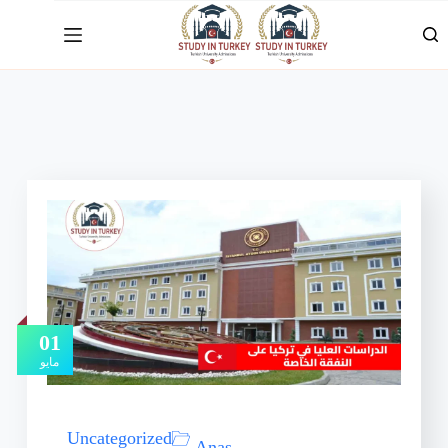
01
مايو
Uncategorized
Anas