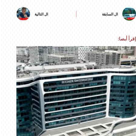
ال
السابقة
ال
التالية
إقرأ أيضا: